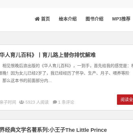
首页
绘本介绍
图书介绍
MP3推荐
华人育儿百科》丨育儿路上替你排忧解难
、相见恨晚后浪出版的《华人育儿百科》，一到手，首先给我的感觉是：
恨晚！因为女儿已经2岁了，我已经经历了怀孕、生产、月子、喂养等阶
，那么这本书的前面部分内...
阅读
亲子时间
5923 人阅读
1 条评论
界经典文学名著系列:小王子The Little Prince