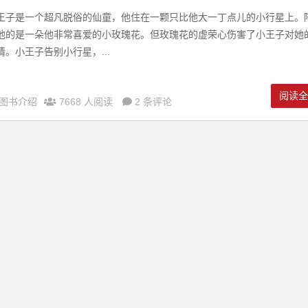
王子是一个超凡脱俗的仙童，他住在一颗只比他大一丁点儿的小行星上。
他的是一朵他非常喜爱的小玫瑰花。但玫瑰花的虚荣心伤害了小王子对她
情。小王子告别小行星，...
阅读
图书介绍
7668 人阅读
2 条评论