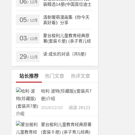
06
12月
/
装精选14册(中国首位迪士
尼签约作家杨鹏畅销百万
的作品)
清新暖萌漫画集《你今天
05
12月
/
真好看》分享
蒙台梭利儿童教育经典原
03
12月
/
著(套装６册) (亲子育儿经
典)
读:成长的对话（共5册）
29
11月
/
站长推荐
热门文章
热评文章
哈利·波特(珍藏版)(套装共7
册)介绍
2018/12/10
阅读 28121
蒙台梭利儿童教育经典原著
(套装６册) (亲子育儿经典)