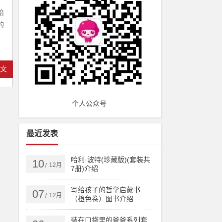
陪
的
全文
个人公众号
最近发表
哈利·波特(珍藏版)(套装共
10
12月
/
7册)介绍
写给孩子的哲学启蒙书
07
12月
/
（橙色卷）图书介绍
装在口袋里的爸爸系列套