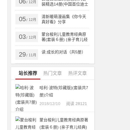
06
12月
/
装精选14册(中国首位迪士
尼签约作家杨鹏畅销百万
的作品)
清新暖萌漫画集《你今天
05
12月
/
真好看》分享
蒙台梭利儿童教育经典原
03
12月
/
著(套装６册) (亲子育儿经
典)
读:成长的对话（共5册）
29
11月
/
站长推荐
热门文章
热评文章
哈利·波特(珍藏版)(套装共7
册)介绍
2018/12/10
阅读 28121
蒙台梭利儿童教育经典原著
(套装６册) (亲子育儿经典)