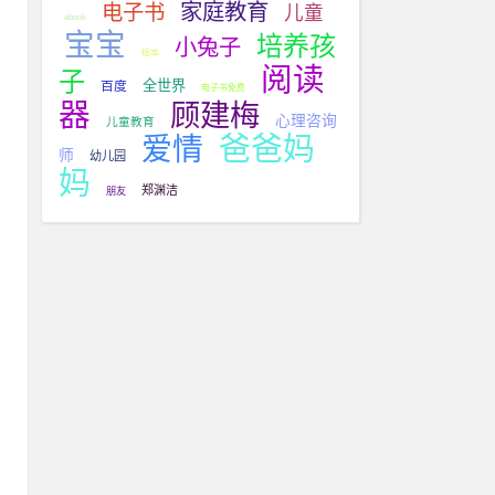
家庭教育
电子书
儿童
ebook
宝宝
培养孩
小兔子
绘本
阅读
子
全世界
百度
电子书免费
器
顾建梅
心理咨询
儿童教育
爸爸妈
爱情
师
幼儿园
妈
郑渊洁
朋友