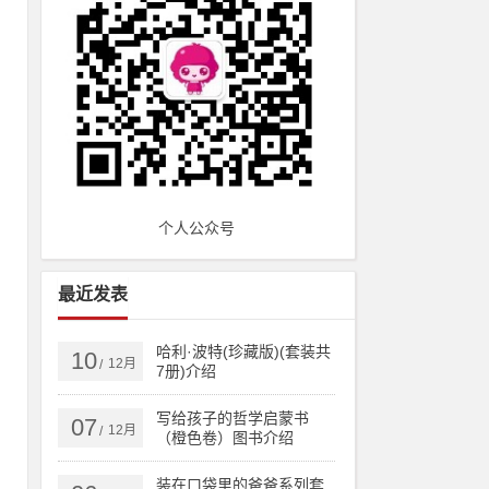
个人公众号
最近发表
哈利·波特(珍藏版)(套装共
10
12月
/
7册)介绍
写给孩子的哲学启蒙书
07
12月
/
（橙色卷）图书介绍
装在口袋里的爸爸系列套