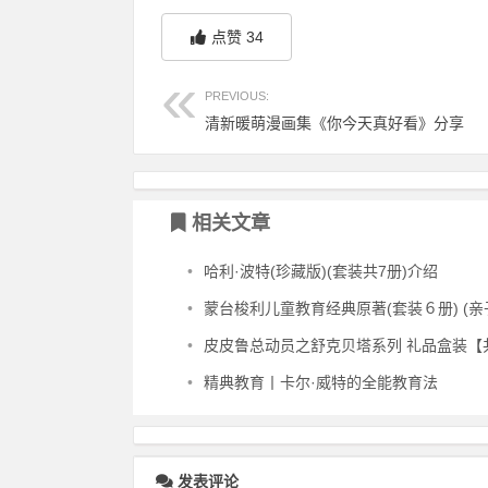
点赞
34
PREVIOUS:
清新暖萌漫画集《你今天真好看》分享
相关文章
•
哈利·波特(珍藏版)(套装共7册)介绍
•
蒙台梭利儿童教育经典原著(套装６册) (亲子育儿
•
皮皮鲁总动员之舒克贝塔系列 礼品盒装【共6
•
精典教育丨卡尔·威特的全能教育法
发表评论