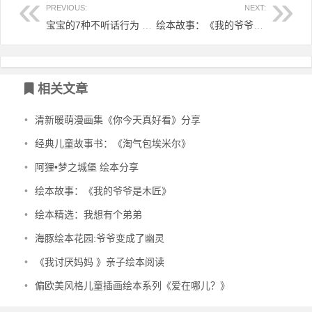
PREVIOUS:
NEXT:
宝宝的7种不听话行为 家长这样应对
绘本故事：《我的爷爷是木匠》
相关文章
•
清新暖萌漫画集《你今天真好看》分享
•
经典儿童故事书：《淘气包埃米尔》
•
阿狸•梦之城堡 绘本分享
•
绘本故事：《我的爷爷是木匠》
•
绘本精选：我想有个弟弟
•
海豚绘本花园:爷爷变成了幽灵
•
《我讨厌妈妈 》亲子绘本阅读
•
偏欧美风格儿童插画绘本系列《爱在哪儿？》