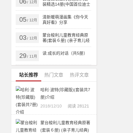
06
12月
/
装精选14册(中国首位迪士
尼签约作家杨鹏畅销百万
的作品)
清新暖萌漫画集《你今天
05
12月
/
真好看》分享
蒙台梭利儿童教育经典原
03
12月
/
著(套装６册) (亲子育儿经
典)
读:成长的对话（共5册）
29
11月
/
站长推荐
热门文章
热评文章
哈利·波特(珍藏版)(套装共7
册)介绍
2018/12/10
阅读 28121
蒙台梭利儿童教育经典原著
(套装６册) (亲子育儿经典)