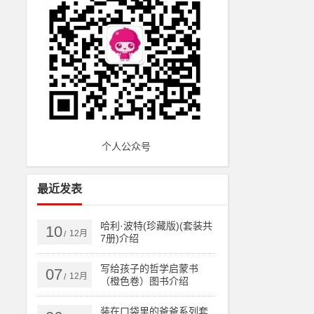
个人公众号
最近发表
哈利·波特(珍藏版)(套装共
10
12月
/
7册)介绍
写给孩子的哲学启蒙书
07
12月
/
（橙色卷）图书介绍
装在口袋里的爸爸系列套